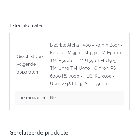
zwart
aantal
Extra informatie
Bizerba: Alpha 4500 - 70mm Bodr -
Epson: TM 950 TM-930 TM-H5000
Geschikt voor
TM-H5000 II TM-U590 TM-U925
volgende
TM-U930 TM-U950 - Omron: RS
apparaten
6000 RS 7000 - TEC: RE 3500 -
Utax: 2748 PR 45 Serie 5000
Thermopapier
Nee
Gerelateerde producten