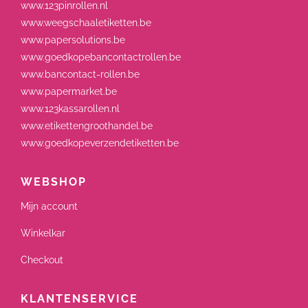
www.123pinrollen.nl
www.weegschaaletiketten.be
www.papersolutions.be
www.goedkopebancontactrollen.be
www.bancontact-rollen.be
www.papermarket.be
www.123kassarollen.nl
www.etikettengroothandel.be
www.goedkopeverzendetiketten.be
WEBSHOP
Mijn account
Winkelkar
Checkout
KLANTENSERVICE