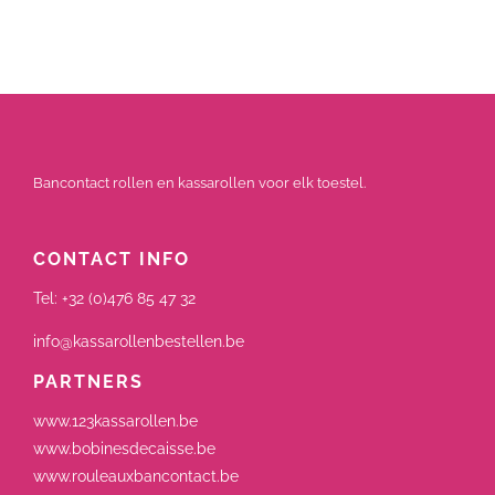
Bancontact rollen en kassarollen voor elk toestel.
CONTACT INFO
Tel:
+32 (0)476 85 47 32
info@kassarollenbestellen.be
PARTNERS
www.123kassarollen.be
www.bobinesdecaisse.be
www.rouleauxbancontact.be