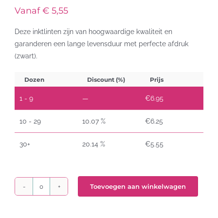
Vanaf € 5,55
Deze inktlinten zijn van hoogwaardige kwaliteit en
garanderen een lange levensduur met perfecte afdruk
(zwart).
Dozen
Discount (%)
Prijs
1 - 9
—
€
6.95
10 - 29
10.07 %
€
6.25
30+
20.14 %
€
5.55
Toevoegen aan winkelwagen
Epson
ERC
31