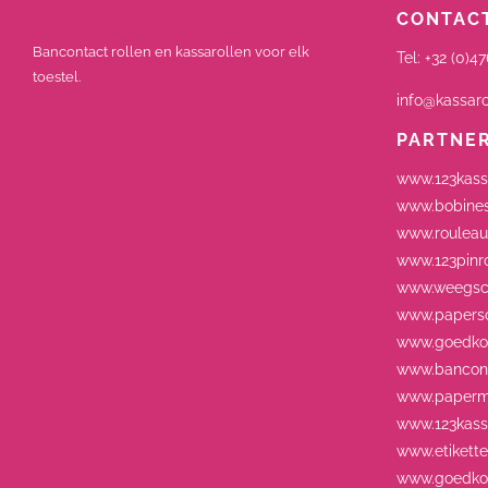
CONTACT
Bancontact rollen en kassarollen voor elk
Tel:
+32 (0)47
toestel.
info@kassaro
PARTNE
www.123kass
www.bobines
www.rouleau
www.123pinro
www.weegsch
www.paperso
www.goedkop
www.bancont
www.paperm
www.123kassa
www.etikett
www.goedkop