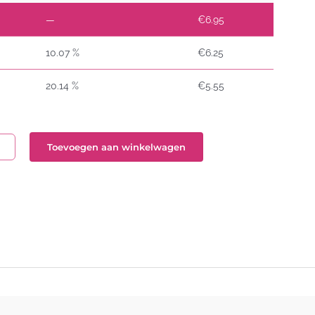
—
€
6.95
10.07 %
€
6.25
20.14 %
€
5.55
Toevoegen aan winkelwagen
n
t
l