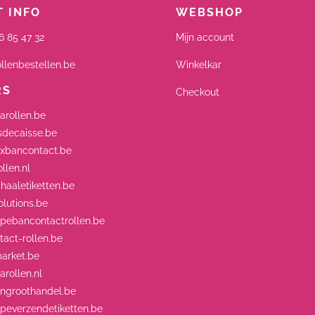
 INFO
WEBSHOP
6 85 47 32
Mijn account
llenbestellen.be
Winkelkar
RS
Checkout
arollen.be
decaisse.be
xbancontact.be
llen.nl
aaletiketten.be
lutions.be
ebancontactrollen.be
act-rollen.be
arket.be
rollen.nl
engroothandel.be
everzendetiketten.be