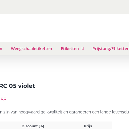
en
Weegschaaletiketten
Etiketten
Prijstang/Etikette
RC 05 violet
,55
en zijn van hoogwaardige kwaliteit en garanderen een lange levensduu
Discount (%)
Prijs