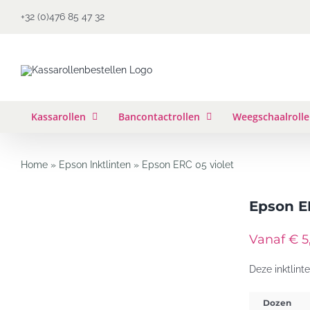
Ga
+32 (0)476 85 47 32
naar
inhoud
Kassarollen
Bancontactrollen
Weegschaalroll
Home
»
Epson Inktlinten
»
Epson ERC 05 violet
Epson E
Vanaf € 5
Deze inktlint
Dozen