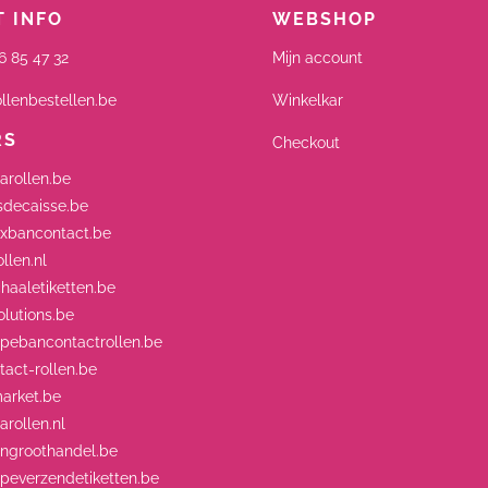
 INFO
WEBSHOP
6 85 47 32
Mijn account
llenbestellen.be
Winkelkar
RS
Checkout
arollen.be
decaisse.be
xbancontact.be
llen.nl
aaletiketten.be
lutions.be
ebancontactrollen.be
act-rollen.be
arket.be
rollen.nl
engroothandel.be
everzendetiketten.be