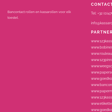
CONTACT
Bancontact rollen en kassarollen voor elk
Tel:
+32 (0)47
toestel.
info@kassaro
PARTNE
www.123kass
www.bobines
www.rouleau
www.123pinro
www.weegsch
www.paperso
www.goedkop
www.bancont
www.paperm
www.123kassa
www.etikett
www.goedkop