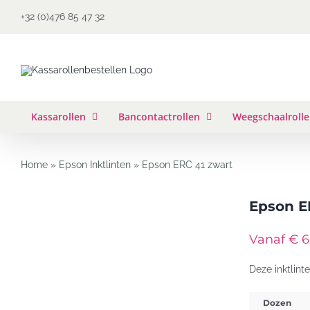
Ga
+32 (0)476 85 47 32
naar
inhoud
Kassarollen
Bancontactrollen
Weegschaalroll
Home
»
Epson Inktlinten
»
Epson ERC 41 zwart
Epson E
Vanaf € 6
Deze inktlint
Dozen