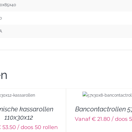
0x85x40
0
A
en
DETAILS
DETAILS
ische kassarollen
Bancontactrollen 
110x30x12
Vanaf € 21.80 / doos 5
 53.50 / doos 50 rollen