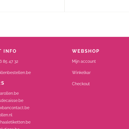
 INFO
WEBSHOP
6 85 47 32
Mijn account
llenbestellen.be
Winkelkar
RS
Checkout
arollen.be
decaisse.be
xbancontact.be
llen.nl
aaletiketten.be