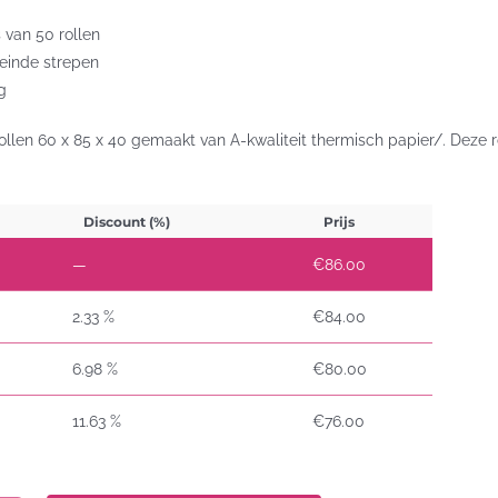
s van 50 rollen
 einde strepen
g
ollen 60 x 85 x 40 gemaakt van A-kwaliteit thermisch papier/. Deze
Discount (%)
Prijs
—
€
86.00
2.33 %
€
84.00
6.98 %
€
80.00
11.63 %
€
76.00