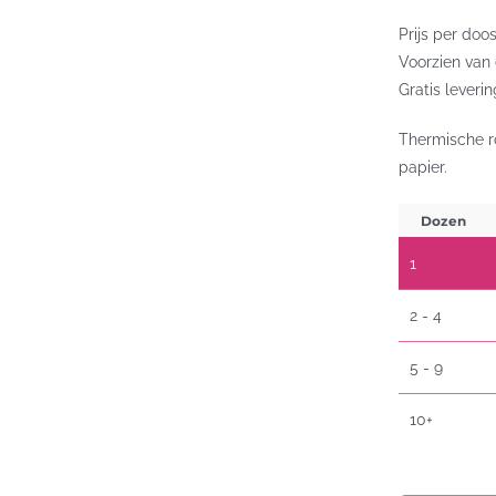
Prijs per doo
Voorzien van
Gratis leverin
Thermische r
papier.
Dozen
1
2 - 4
5 - 9
10+