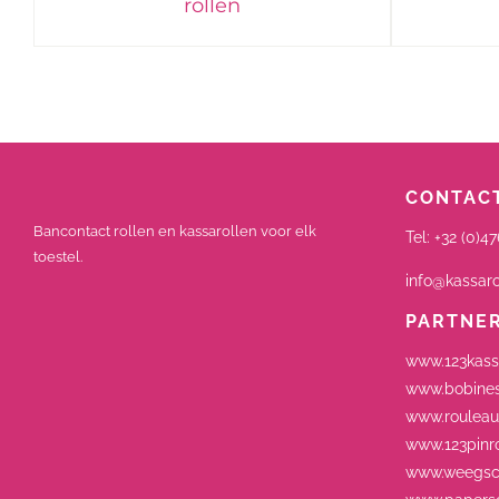
rollen
CONTACT
Bancontact rollen en kassarollen voor elk
Tel:
+32 (0)47
toestel.
info@kassaro
PARTNE
www.123kass
www.bobines
www.rouleau
www.123pinro
www.weegsch