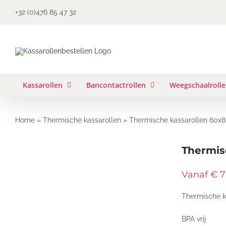
Ga
+32 (0)476 85 47 32
naar
inhoud
Kassarollen
Bancontactrollen
Weegschaalroll
Home
»
Thermische kassarollen
»
Thermische kassarollen 60x
Thermis
Vanaf € 7
Thermische k
BPA vrij