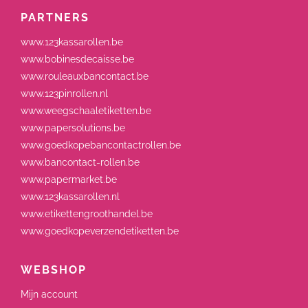
PARTNERS
www.123kassarollen.be
www.bobinesdecaisse.be
www.rouleauxbancontact.be
www.123pinrollen.nl
www.weegschaaletiketten.be
www.papersolutions.be
www.goedkopebancontactrollen.be
www.bancontact-rollen.be
www.papermarket.be
www.123kassarollen.nl
www.etikettengroothandel.be
www.goedkopeverzendetiketten.be
WEBSHOP
Mijn account