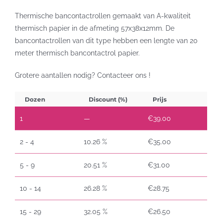
Thermische bancontactrollen gemaakt van A-kwaliteit
thermisch papier in de afmeting 57x38x12mm. De
bancontactrollen van dit type hebben een lengte van 20
meter thermisch bancontactrol papier.
Grotere aantallen nodig? Contacteer ons !
Dozen
Discount (%)
Prijs
1
—
€
39.00
2 - 4
10.26 %
€
35.00
5 - 9
20.51 %
€
31.00
10 - 14
26.28 %
€
28.75
15 - 29
32.05 %
€
26.50