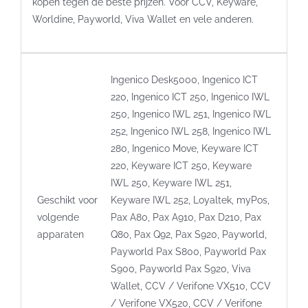
kopen tegen de beste prijzen. Voor CCV, Keyware,
Worldine, Payworld, Viva Wallet en vele anderen.
Ingenico Desk5000, Ingenico ICT
220, Ingenico ICT 250, Ingenico IWL
250, Ingenico IWL 251, Ingenico IWL
252, Ingenico IWL 258, Ingenico IWL
280, Ingenico Move, Keyware ICT
220, Keyware ICT 250, Keyware
IWL 250, Keyware IWL 251,
Geschikt voor
Keyware IWL 252, Loyaltek, myPos,
volgende
Pax A80, Pax A910, Pax D210, Pax
apparaten
Q80, Pax Q92, Pax S920, Payworld,
Payworld Pax S800, Payworld Pax
S900, Payworld Pax S920, Viva
Wallet, CCV / Verifone VX510, CCV
/ Verifone VX520, CCV / Verifone