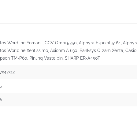
tos Wordline Yomani , CCV Omni 5750, Alphyra E-point 5164, Alphyra
tos Worldine Xentissimo, Axiohm A 630, Banksys C-zam Xenta, Cas
pson TM-P60, Pinlinq Vaste pin, SHARP ER-A450T
7x47x12
5
a