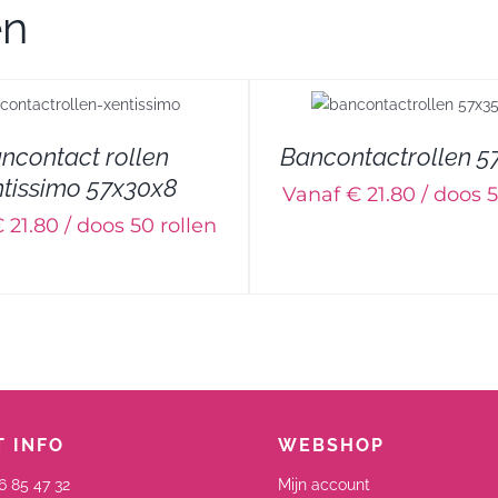
en
DETAILS
DETAILS
ncontact rollen
Bancontactrollen 5
tissimo 57x30x8
Vanaf € 21.80 / doos 5
 21.80 / doos 50 rollen
 INFO
WEBSHOP
6 85 47 32
Mijn account