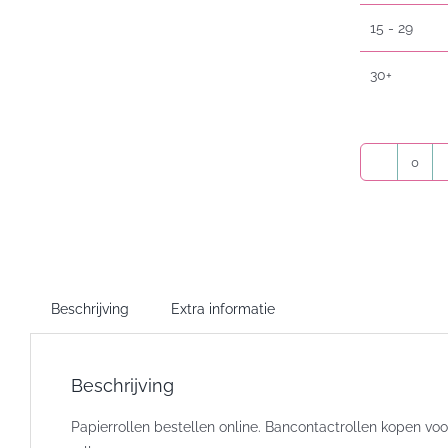
15 - 29
30+
Banc
rolle
Yoma
57x4
aanta
Beschrijving
Extra informatie
Beschrijving
Papierrollen bestellen online. Bancontactrollen kopen vo