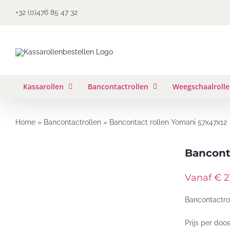
Ga
+32 (0)476 85 47 32
naar
inhoud
Kassarollen
Bancontactrollen
Weegschaalroll
Home
»
Bancontactrollen
»
Bancontact rollen Yomani 57x47x12
Bancont
Vanaf € 21
Bancontactro
Prijs per doo