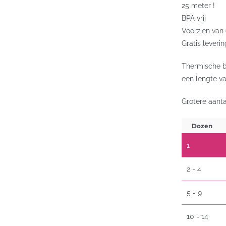
25 meter !
BPA vrij
Voorzien van
Gratis leveri
Thermische b
een lengte va
Grotere aanta
Dozen
1
2 - 4
5 - 9
10 - 14