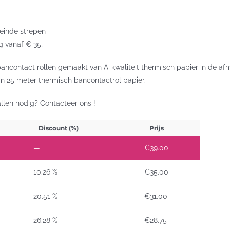
 einde strepen
ng vanaf € 35,-
ancontact rollen gemaakt van A-kwaliteit thermisch papier in de a
n 25 meter thermisch bancontactrol papier.
llen nodig? Contacteer ons !
Discount (%)
Prijs
—
€
39.00
10.26 %
€
35.00
20.51 %
€
31.00
26.28 %
€
28.75