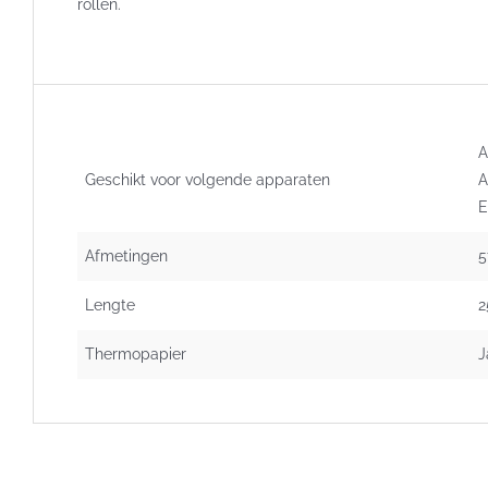
rollen.
A
Geschikt voor volgende apparaten
A
E
Afmetingen
5
Lengte
2
Thermopapier
J