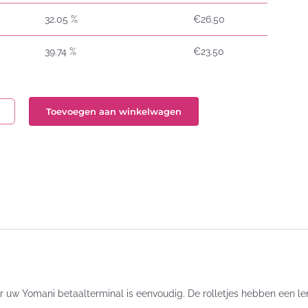
32.05 %
€
26.50
39.74 %
€
23.50
Toevoegen aan winkelwagen
ontact
n
ni
7x12
l
or uw Yomani betaalterminal is eenvoudig. De rolletjes hebben een le