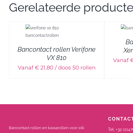
Gerelateerde product
DETAILS
Ba
Bancontact rollen Verifone
Xen
VX 810
Vanaf €
Vanaf € 21.80 / doos 50 rollen
CONTACT
Bancontact rollen en kassarollen voor elk
Tel:
+32 (0)47