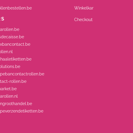
llenbestellen.be
Winkelkar
RS
Checkout
arollen.be
decaisse.be
xbancontact.be
llen.nl
aaletiketten.be
lutions.be
ebancontactrollen.be
act-rollen.be
arket.be
rollen.nl
engroothandel.be
everzendetiketten.be