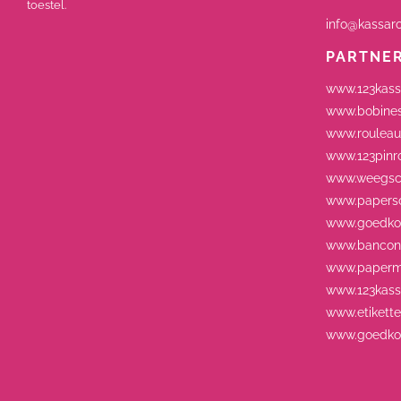
toestel.
info@kassaro
PARTNE
www.123kass
www.bobines
www.rouleau
www.123pinro
www.weegsch
www.paperso
www.goedkop
www.bancont
www.paperm
www.123kassa
www.etikett
www.goedkop