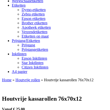
Weegschaaletiketten
Etiketten
Dymo-etiketten
Zebra etiketten
Epson etiketten
Brother etiketten
Apotheek etiketten
Verzendetiketten
Etiketten op maat
Prijstang/Etiketten
Prijstang
Prijstangetiketten
Inktlinten
Epson Inktlinten
Star Inktlinten
Citizen Inktlinten
A4 papier
Home
»
Houtvrije rollen
»
Houtvrije kassarollen 76x70x12
Houtvrije kassarollen 76x70x12
Vanaf € 25.00