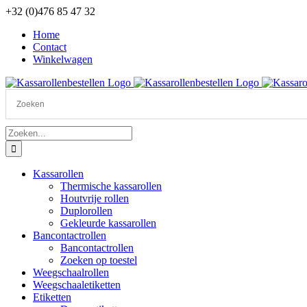
Ga
+32 (0)476 85 47 32
naar
Home
inhoud
Contact
Winkelwagen
Zoeken
naar:
Kassarollen
Thermische kassarollen
Houtvrije rollen
Duplorollen
Gekleurde kassarollen
Bancontactrollen
Bancontactrollen
Zoeken op toestel
Weegschaalrollen
Weegschaaletiketten
Etiketten