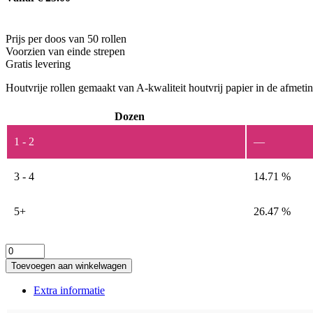
Prijs per doos van 50 rollen
Voorzien van einde strepen
Gratis levering
Houtvrije rollen gemaakt van A-kwaliteit houtvrij papier in de afmet
Dozen
1 - 2
—
3 - 4
14.71 %
5+
26.47 %
Houtvrije
kassarollen
Toevoegen aan winkelwagen
76x70x12
aantal
Extra informatie