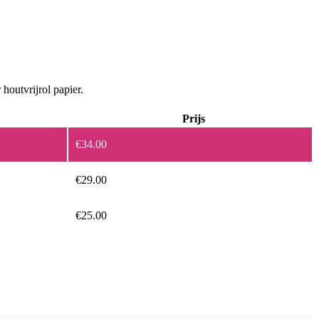
houtvrijrol papier.
Prijs
€
34.00
€
29.00
€
25.00