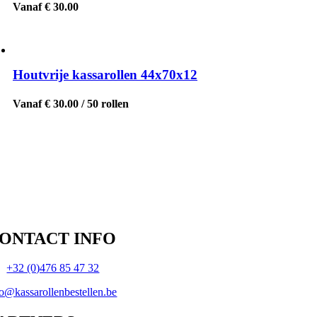
Vanaf € 30.00
Houtvrije kassarollen 44x70x12
Vanaf € 30.00 / 50 rollen
contact rollen en kassarollen voor elk toestel.
ONTACT INFO
l:
+32 (0)476 85 47 32
fo@kassarollenbestellen.be