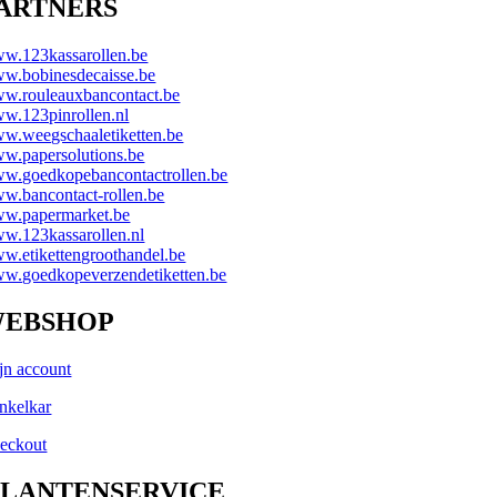
ARTNERS
w.123kassarollen.be
w.bobinesdecaisse.be
w.rouleauxbancontact.be
w.123pinrollen.nl
w.weegschaaletiketten.be
w.papersolutions.be
w.goedkopebancontactrollen.be
w.bancontact-rollen.be
w.papermarket.be
w.123kassarollen.nl
w.etikettengroothandel.be
w.goedkopeverzendetiketten.be
EBSHOP
jn account
nkelkar
eckout
LANTENSERVICE