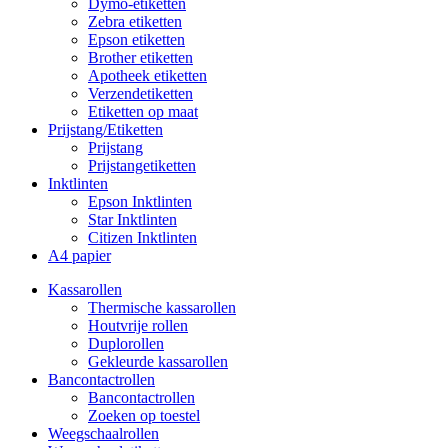
Dymo-etiketten
Zebra etiketten
Epson etiketten
Brother etiketten
Apotheek etiketten
Verzendetiketten
Etiketten op maat
Prijstang/Etiketten
Prijstang
Prijstangetiketten
Inktlinten
Epson Inktlinten
Star Inktlinten
Citizen Inktlinten
A4 papier
Kassarollen
Thermische kassarollen
Houtvrije rollen
Duplorollen
Gekleurde kassarollen
Bancontactrollen
Bancontactrollen
Zoeken op toestel
Weegschaalrollen