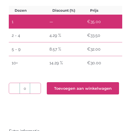
Dozen
Discount (%)
Prijs
1
—
€
35.00
2 - 4
4.29 %
€
33.50
5 - 9
8.57 %
€
32.00
10+
14.29 %
€
30.00
Toevoegen aan winkelwagen
Houtvrije
kassarollen
44x70x12
aantal