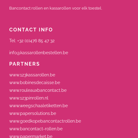
Bancontact rollen en kassarollen voor elk toestel.
CONTACT INFO
Tel:
+32 (0)476 85 47 32
info@kassarollenbestellen.be
PARTNERS
www.123kassarollen.be
www.bobinesdecaisse.be
www.rouleauxbancontact.be
www.123pinrollen.nl
www.weegschaaletiketten.be
www.papersolutions.be
www.goedkopebancontactrollen.be
www.bancontact-rollen.be
www.papermarket.be