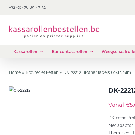
Ga
+32 (0)476 85 47 32
naar
inhoud
Kassarollen
Bancontactrollen
Weegschaalroll
Home
»
Brother etiketten
»
DK-22212 Brother labels 62×15,24m –
DK-22212
Vanaf €5,6
DK-22212 Bro
Met adaptor
Thermisch Et