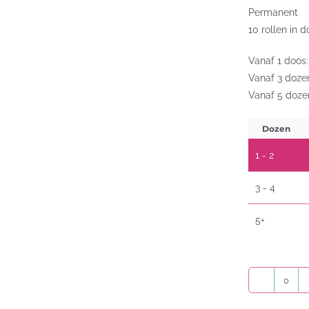
Permanent
10 rollen in 
Vanaf 1 doos:
Vanaf 3 dozen
Vanaf 5 dozen
Dozen
1 - 2
3 - 4
5+
DK-
22212