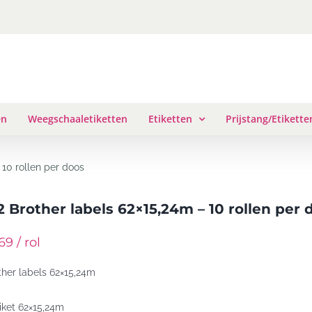
en
Weegschaaletiketten
Etiketten
Prijstang/Etikette
 10 rollen per doos
 Brother labels 62×15,24m – 10 rollen per 
9 / rol
ther labels 62×15,24m
iket 62×15,24m