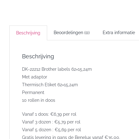
Broth
label
62x1
-
Beoordelingen (0)
Extra informatie
Beschrijving
10
rolle
per
Beschrijving
doos
aanta
DK-22212 Brother labels 62×15,24m
Met adaptor
Thermisch Etiket 62×15,24m
Permanent
10 rollen in doos
Vanaf 1 doos: €6,39 per rol
Vanaf 3 dozen : €5,79 per rol
Vanaf 5 dozen : €5,69 per rol
Gratis levering in gans de Benelux vanaf €35,00.