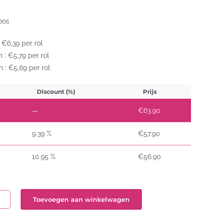
doos
 €6,39 per rol
 : €5,79 per rol
 : €5,69 per rol
Discount (%)
Prijs
—
€
63.90
9.39 %
€
57.90
10.95 %
€
56.90
Toevoegen aan winkelwagen