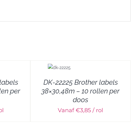
labels
DK-22225 Brother labels
len per
38×30,48m – 10 rollen per
doos
ol
Vanaf €3,85 / rol