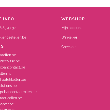
 INFO
WEBSHOP
6 85 47 32
Mijn account
llenbestellen.be
Winkelkar
RS
Checkout
arollen.be
decaisse.be
xbancontact.be
llen.nl
aaletiketten.be
lutions.be
ebancontactrollen.be
act-rollen.be
arket.be