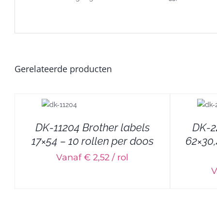
Gerelateerde producten
DETAILS
DK-11204 Brother labels
DK-2
17×54 – 10 rollen per doos
62×30,
Vanaf € 2,52 / rol
V