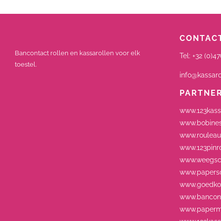
CONTACT
Bancontact rollen en kassarollen voor elk
Tel:
+32 (0)47
toestel.
info@kassaro
PARTNE
www.123kass
www.bobines
www.rouleau
www.123pinro
www.weegsch
www.paperso
www.goedkop
www.bancont
www.paperm