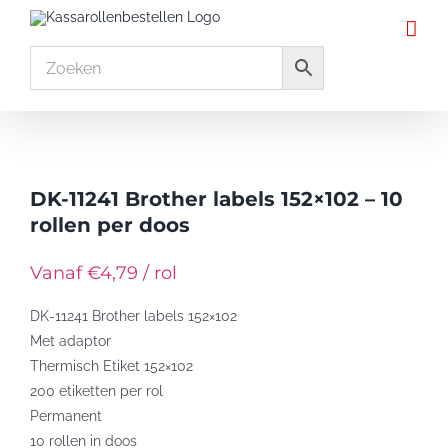
Ga
naar
inhoud
DK-11241 Brother labels 152×102 – 10
rollen per doos
Vanaf €4,79 / rol
DK-11241 Brother labels 152×102
Met adaptor
Thermisch Etiket 152×102
200 etiketten per rol
Permanent
10 rollen in doos