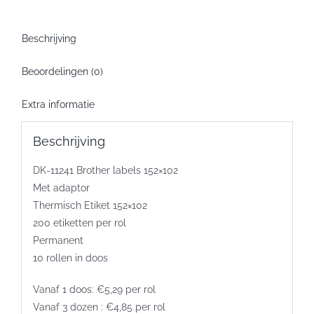
152x102
-
Beschrijving
10
rollen
Beoordelingen (0)
per
doos
Extra informatie
aantal
Beschrijving
DK-11241 Brother labels 152×102
Met adaptor
Thermisch Etiket 152×102
200 etiketten per rol
Permanent
10 rollen in doos
Vanaf 1 doos: €5,29 per rol
Vanaf 3 dozen : €4,85 per rol