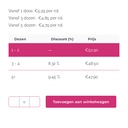
Vanaf 1 doos: €5,29 per rol
Vanaf 3 dozen : €4,85 per rol
Vanaf 5 dozen : €4,79 per rol
Dozen
Discount (%)
Prijs
1 - 2
—
€
52.90
3 - 4
8.32 %
€
48.50
5+
9.45 %
€
47.90
Toevoegen aan winkelwagen
DK-
11241
Brother
labels