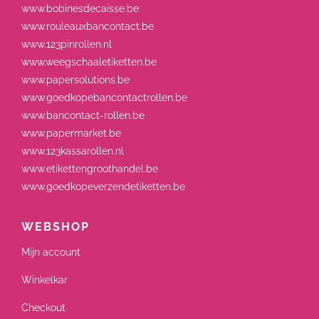
www.bobinesdecaisse.be
www.rouleauxbancontact.be
www.123pinrollen.nl
www.weegschaaletiketten.be
www.papersolutions.be
www.goedkopebancontactrollen.be
www.bancontact-rollen.be
www.papermarket.be
www.123kassarollen.nl
www.etikettengroothandel.be
www.goedkopeverzendetiketten.be
WEBSHOP
Mijn account
Winkelkar
Checkout