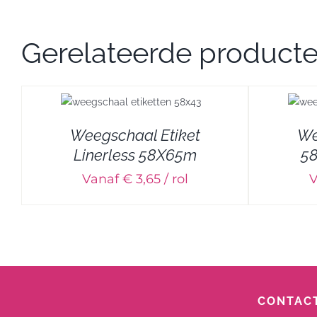
Gerelateerde product
DETAILS
Weegschaal Etiket
We
Linerless 58X65m
58
Vanaf € 3,65 / rol
V
CONTACT