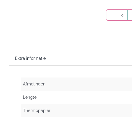
Weeg
Etike
60x6
aanta
Extra informatie
Afmetingen
Lengte
Thermopapier