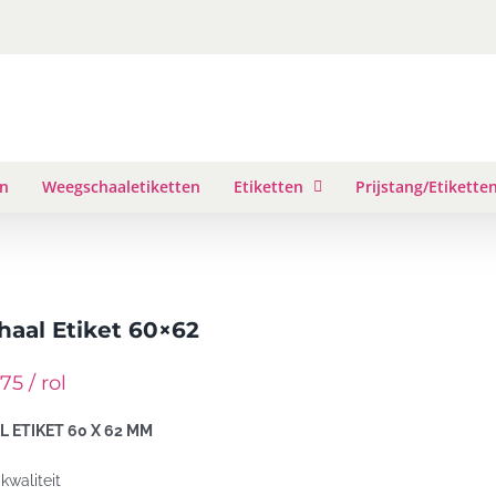
en
Weegschaaletiketten
Etiketten
Prijstang/Etikette
aal Etiket 60×62
75 / rol
 ETIKET 60 X 62 MM
waliteit