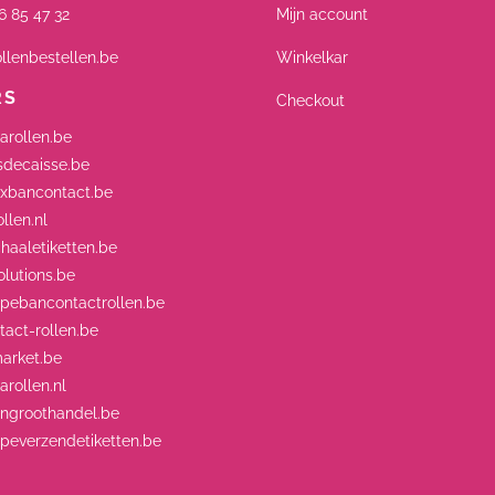
6 85 47 32
Mijn account
llenbestellen.be
Winkelkar
RS
Checkout
arollen.be
decaisse.be
xbancontact.be
llen.nl
aaletiketten.be
lutions.be
ebancontactrollen.be
act-rollen.be
arket.be
rollen.nl
engroothandel.be
everzendetiketten.be