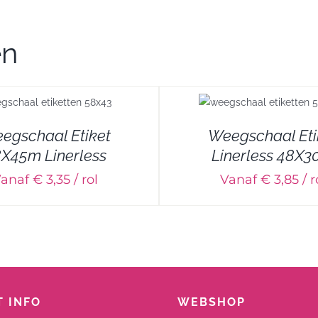
en
DETAILS
DETAILS
egschaal Etiket
Weegschaal Eti
X45m Linerless
Linerless 48X
anaf € 3,35 / rol
Vanaf € 3,85 / r
 INFO
WEBSHOP