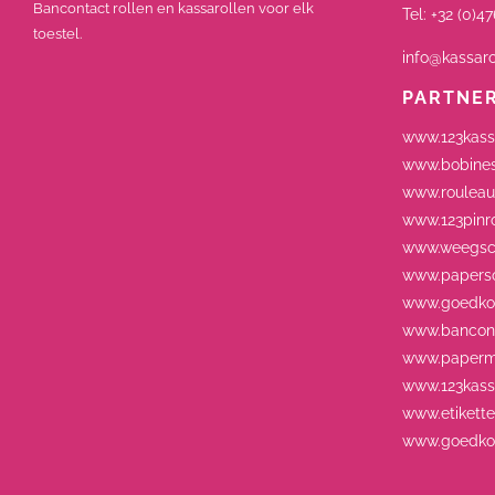
Bancontact rollen en kassarollen voor elk
Tel:
+32 (0)47
toestel.
info@kassaro
PARTNE
www.123kass
www.bobines
www.rouleau
www.123pinro
www.weegsch
www.paperso
www.goedkop
www.bancont
www.paperm
www.123kassa
www.etikett
www.goedkop