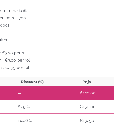
et in mm: 60×62
ten op rol: 700
 doos
iten
: €3,20 per rol
 : €3,00 per rol
 : €2,75 per rol
Discount (%)
Prijs
—
€
160.00
6.25 %
€
150.00
14.06 %
€
137.50