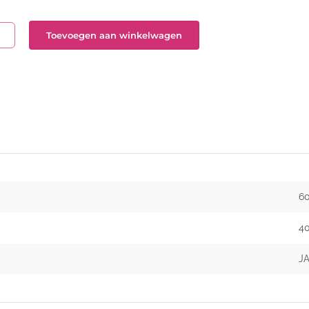
Toevoegen aan winkelwagen
schaal
t
2
l
6
4
J