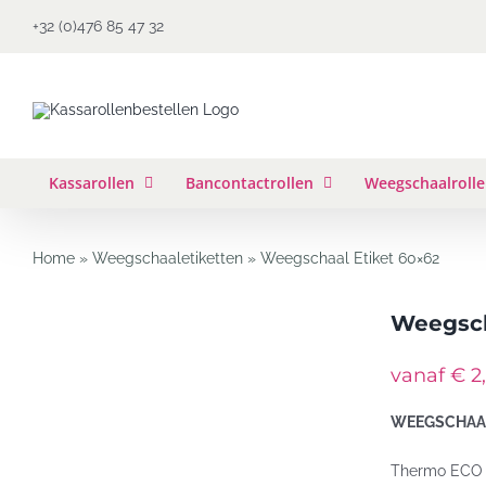
Ga
+32 (0)476 85 47 32
naar
inhoud
Kassarollen
Bancontactrollen
Weegschaalroll
Home
»
Weegschaaletiketten
»
Weegschaal Etiket 60×62
Weegsch
vanaf € 2,
WEEGSCHAAL
Thermo ECO k