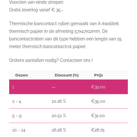
Voorzien van einde strepen
Gratis levering vanaf € 35,-
Thermische bancontact rollen gemaakt van A-kwaliteit
thermisch papier in de afmeting 57x47x12mm. De
bancontactrollen van dit type hebben een lengte van 25
meter thermisch bancontactrol papier.
Grotere aantallen nodig? Contacteer ons !
Dozen
Discount (%)
Prijs
1
—
€
39.00
2 - 4
10.26 %
€
35.00
5 - 9
20.51 %
€
31.00
10 - 14
26.28 %
€
28.75