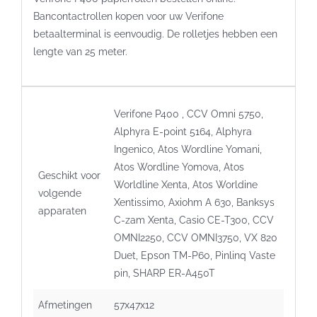
Bancontactrollen kopen voor uw Verifone
betaalterminal is eenvoudig. De rolletjes hebben een
lengte van 25 meter.
Verifone P400 , CCV Omni 5750,
Alphyra E-point 5164, Alphyra
Ingenico, Atos Wordline Yomani,
Atos Wordline Yomova, Atos
Geschikt voor
Worldline Xenta, Atos Worldine
volgende
Xentissimo, Axiohm A 630, Banksys
apparaten
C-zam Xenta, Casio CE-T300, CCV
OMNI2250, CCV OMNI3750, VX 820
Duet, Epson TM-P60, Pinlinq Vaste
pin, SHARP ER-A450T
Afmetingen
57x47x12