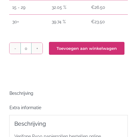
15 - 29
32.05 %
€
26.50
30+
39.74 %
€
23.50
Toevoegen aan winkelwagen
Bancontact
rollen
Verifone
P400
aantal
Beschrijving
Extra informatie
Beschrijving
Verifone P400 papierrollen bestellen online.