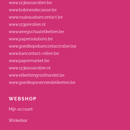
www.123kassarollen.be
www.bobinesdecaisse.be
www.rouleauxbancontact.be
www.123pinrollen.nl
www.weegschaaletiketten.be
www.papersolutions.be
www.goedkopebancontactrollen.be
www.bancontact-rollen.be
www.papermarket.be
www.123kassarollen.nl
www.etikettengroothandel.be
www.goedkopeverzendetiketten.be
WEBSHOP
Mijn account
Winkelkar