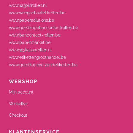
www.123pinrollen.nl
www.weegschaaletiketten.be
www.papersolutions.be
www.goedkopebancontactrollen.be
www.bancontact-rollen.be
www.papermarket.be
www.123kassarollen.nl
www.etikettengroothandel.be
www.goedkopeverzendetiketten.be
WEBSHOP
Mijn account
Winkelkar
Checkout
KLANTENSERVICE