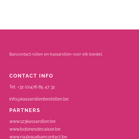
Bancontact rollen en kassarollen voor elk toestel.
CONTACT INFO
Tel:
+32 (0)476 85 47 32
info@kassarollenbestellen.be
PARTNERS
www.123kassarollen.be
www.bobinesdecaisse.be
www.rouleauxbancontact.be