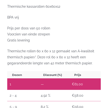
Thermische kassarollen 60x60x12
BPA vrij
Prijs per doos van 50 rollen
Voorzien van einde strepen
Gratis levering
Thermische rollen 60 x 60 x 12 gemaakt van A-kwaliteit
thermisch papier/. Deze rol 60 x 60 x 12 heeft een
gegarandeerde lengte van 42 meter thermisch papier.
Dozen
Discount (%)
Prijs
1
—
€
61.00
2 - 4
4.92 %
€
58.00
5 - 9
8.2 %
€
56.00