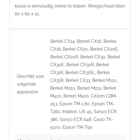
kassa is eenvoudig online te kopen. Weegschaalrollen
60 x 60 x 12.
Berkel CX14, Berkel CX16, Berkel
CX18, Berkel CX20, Berkel CX20E,
Berkel CX20R, Berkel CX30, Berkel
CX30E, Berkel CX30R, Berkel
CX31R, Berkel CX31SL, Berkel
Geschikt voor
CX32R, Berkel CX33, Berkel M110,
volgende
Berkel M210, Berkel M212, Berkel
apparaten
M410, Berkel M420, Citizen CBM-
253, Epson TM-L60, Epson TM-
T260, Indatec UX 45, Sanyo ECR
386, Sanyo ECR 648, Casio TK-
5100, Epson TM-T90