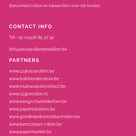
Bancontact rollen en kassarollen voor elk toestel.
CONTACT INFO
Tel:
+32 (0)476 85 47 32
info@kassarollenbestellen.be
PARTNERS
www.123kassarollen.be
www.bobinesdecaisse.be
www.rouleauxbancontact.be
www.123pinrollen.nl
www.weegschaaletiketten.be
www.papersolutions.be
www.goedkopebancontactrollen.be
www.bancontact-rollen.be
www.papermarket.be