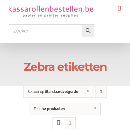
Ga
naar
inhoud
Zebra etiketten
Sorteer op
Standaardvolgorde
Toon
12 producten